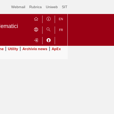
Webmail
Rubrica
Uniweb
SIT
EN
lematici
FR
ne
|
Utility
|
Archivio news
|
ApEx
Contrai
Espandi