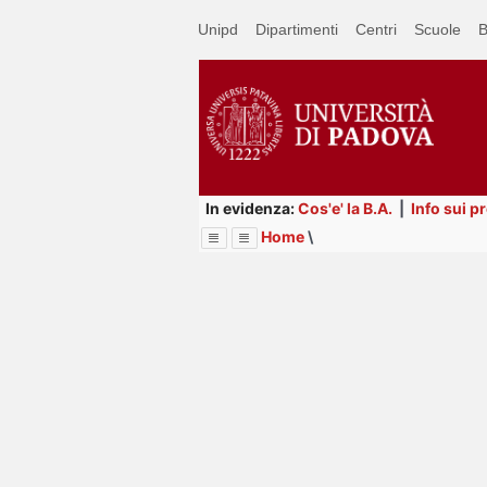
Passa
Unipd
Dipartimenti
Centri
Scuole
B
a
contenuto
principale
In evidenza:
Cos'e' la B.A.
|
Info sui p
Home
\
Menu
Image
Title
Page
Display