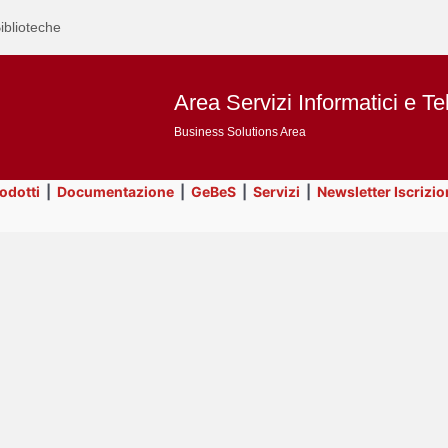
iblioteche
Area Servizi Informatici e Te
Business Solutions Area
rodotti
|
Documentazione
|
GeBeS
|
Servizi
|
Newsletter Iscrizio
Text
Servizi
Title
Page
Display