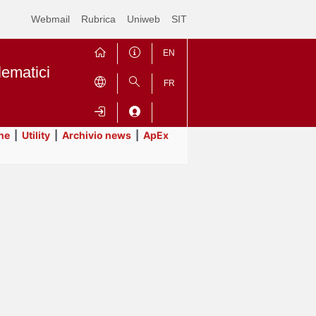
Webmail
Rubrica
Uniweb
SIT
EN
lematici
FR
ne
|
Utility
|
Archivio news
|
ApEx
Contrai
Espandi