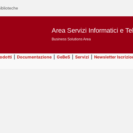
iblioteche
Area Servizi Informatici e Te
Business Solutions Area
rodotti
|
Documentazione
|
GeBeS
|
Servizi
|
Newsletter Iscrizio
Text
Servizi
Title
Page
Display