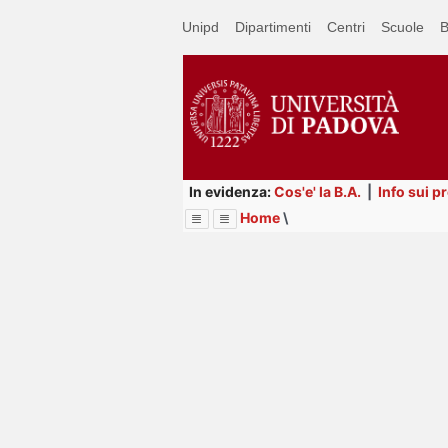
Passa
Unipd
Dipartimenti
Centri
Scuole
B
a
contenuto
principale
In evidenza:
Cos'e' la B.A.
|
Info sui p
Home
\
Menu
Image
Title
Page
Display