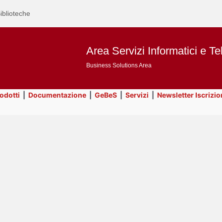
iblioteche
Area Servizi Informatici e Te
Business Solutions Area
rodotti
|
Documentazione
|
GeBeS
|
Servizi
|
Newsletter Iscrizio
Text
Servizi
Title
Page
Display