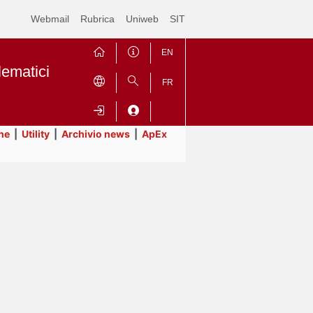
Webmail
Rubrica
Uniweb
SIT
EN
lematici
FR
ne
|
Utility
|
Archivio news
|
ApEx
Contrai
Espandi