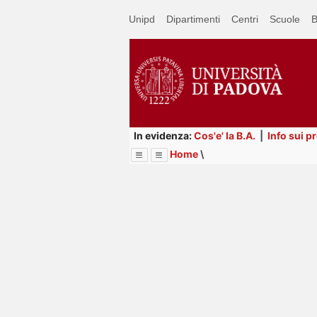
Passa
Unipd
Dipartimenti
Centri
Scuole
B
a
contenuto
principale
In evidenza:
Cos'e' la B.A.
|
Info sui p
Home
\
Menu
Image
Title
Page
Display