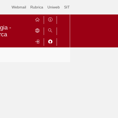
Webmail
Rubrica
Uniweb
SIT
gia -
rca
Contrai
Espandi