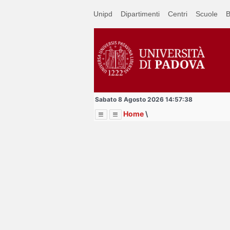
Passa
Unipd
Dipartimenti
Centri
Scuole
B
a
contenuto
principale
Sabato 8 Agosto 2026 14:57:38
Home
\
Menu
Image
Title
Page
Display