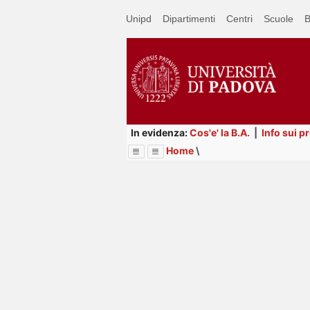
Passa
Unipd
Dipartimenti
Centri
Scuole
B
a
contenuto
principale
In evidenza:
Cos'e' la B.A.
|
Info sui p
Home
\
Menu
Image
Title
Page
Display