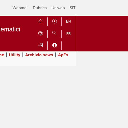
Webmail
Rubrica
Uniweb
SIT
EN
lematici
FR
ne
|
Utility
|
Archivio news
|
ApEx
Contrai
Espandi