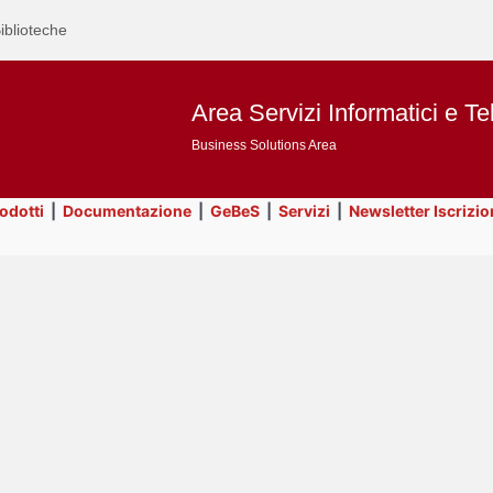
iblioteche
Area Servizi Informatici e Te
Business Solutions Area
rodotti
|
Documentazione
|
GeBeS
|
Servizi
|
Newsletter Iscrizio
Text
Servizi
Title
Page
Display