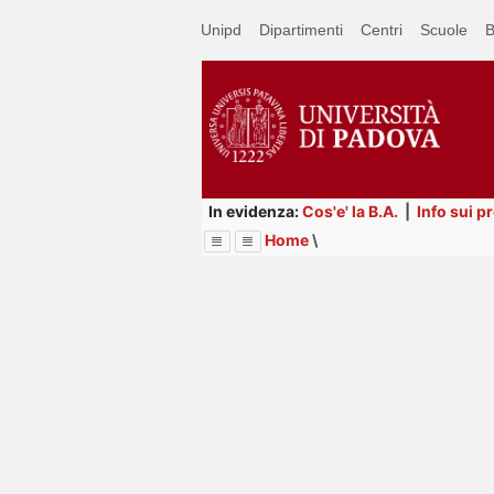
Passa
Unipd
Dipartimenti
Centri
Scuole
B
a
contenuto
principale
In evidenza:
Cos'e' la B.A.
|
Info sui p
Home
\
Menu
Image
Title
Page
Display