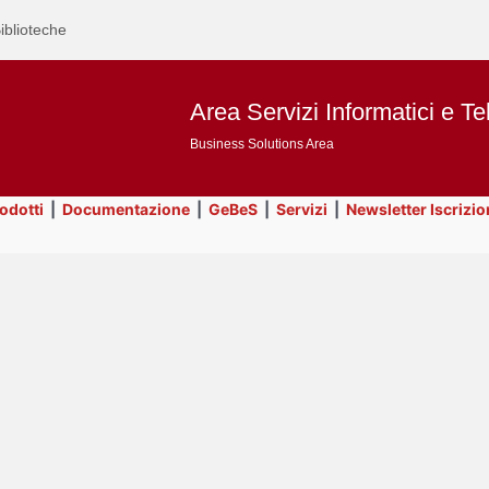
iblioteche
Area Servizi Informatici e Te
Business Solutions Area
rodotti
|
Documentazione
|
GeBeS
|
Servizi
|
Newsletter Iscrizio
Text
Servizi
Title
Page
Display