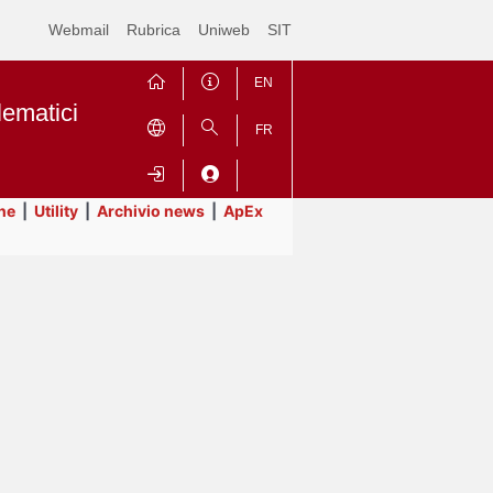
Webmail
Rubrica
Uniweb
SIT
EN
lematici
FR
ne
|
Utility
|
Archivio news
|
ApEx
Contrai
Espandi