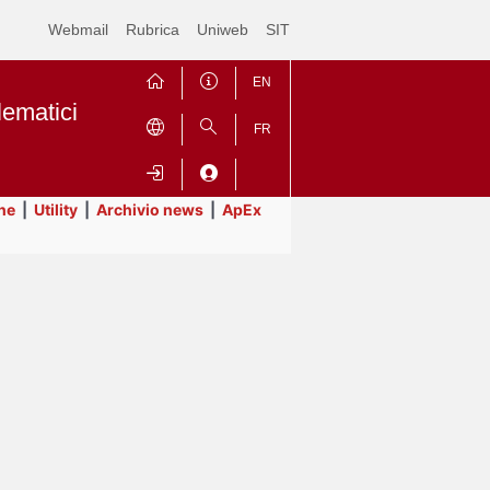
Webmail
Rubrica
Uniweb
SIT
EN
lematici
FR
ne
|
Utility
|
Archivio news
|
ApEx
Contrai
Espandi