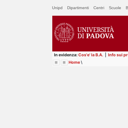
Passa
Unipd
Dipartimenti
Centri
Scuole
B
a
contenuto
principale
In evidenza:
Cos'e' la B.A.
|
Info sui p
Home
\
Menu
Image
Title
Page
Display