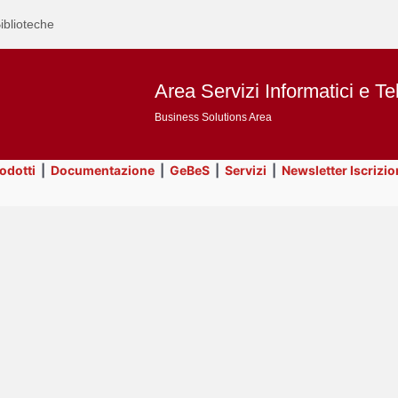
iblioteche
Area Servizi Informatici e Te
Business Solutions Area
rodotti
|
Documentazione
|
GeBeS
|
Servizi
|
Newsletter Iscrizio
Text
Servizi
Title
Page
Display