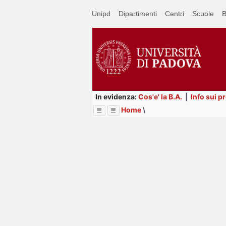
Passa
Unipd
Dipartimenti
Centri
Scuole
B
a
contenuto
principale
In evidenza:
Cos'e' la B.A.
|
Info sui p
Home
\
Menu
Image
Title
Page
Display