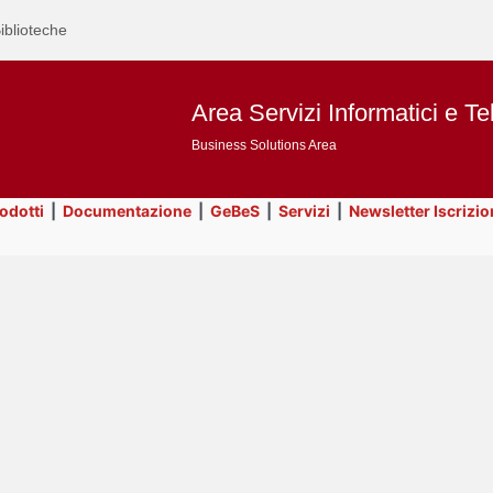
iblioteche
Area Servizi Informatici e Te
Business Solutions Area
rodotti
|
Documentazione
|
GeBeS
|
Servizi
|
Newsletter Iscrizio
Text
Servizi
Title
Page
Display