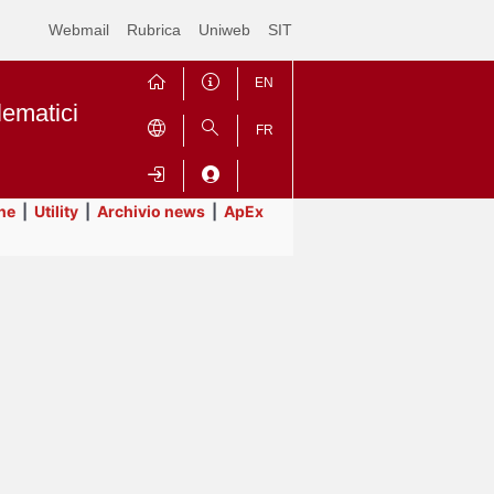
Webmail
Rubrica
Uniweb
SIT
EN
lematici
FR
ne
|
Utility
|
Archivio news
|
ApEx
Contrai
Espandi