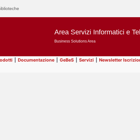
iblioteche
Area Servizi Informatici e Te
Business Solutions Area
rodotti
|
Documentazione
|
GeBeS
|
Servizi
|
Newsletter Iscrizio
Text
Servizi
Title
Page
Display