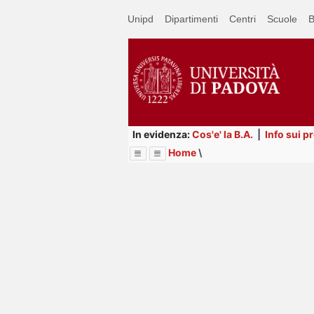
Passa
Unipd
Dipartimenti
Centri
Scuole
B
a
contenuto
principale
In evidenza:
Cos'e' la B.A.
|
Info sui p
Home
\
Menu
Image
Title
Page
Display