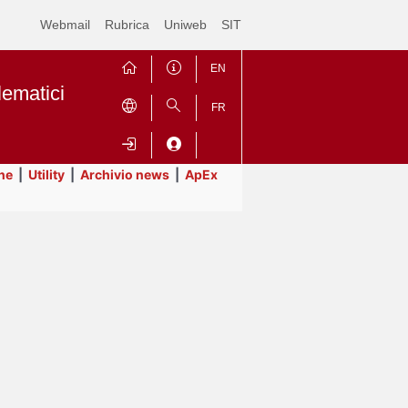
Webmail
Rubrica
Uniweb
SIT
EN
lematici
FR
ne
|
Utility
|
Archivio news
|
ApEx
Contrai
Espandi