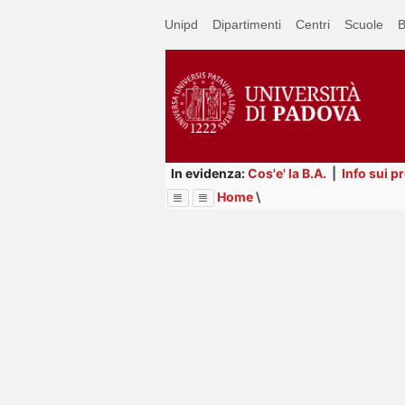
Passa
Unipd
Dipartimenti
Centri
Scuole
B
a
contenuto
principale
In evidenza:
Cos'e' la B.A.
|
Info sui p
Home
\
Menu
Image
Title
Page
Display