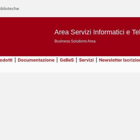
iblioteche
Area Servizi Informatici e Te
Business Solutions Area
rodotti
|
Documentazione
|
GeBeS
|
Servizi
|
Newsletter Iscrizio
Text
Servizi
Title
Page
Display