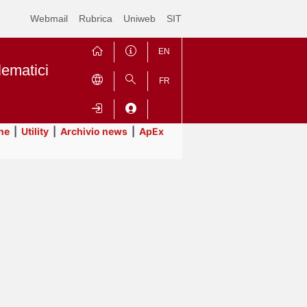
Webmail
Rubrica
Uniweb
SIT
EN
lematici
FR
ne
|
Utility
|
Archivio news
|
ApEx
Contrai
Espandi