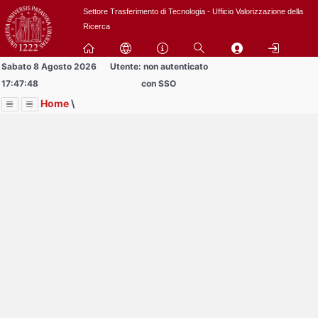
Passa
Settore Trasferimento di Tecnologia - Ufficio Valorizzazione della
a
Ricerca
contenuto
principale
Sabato 8 Agosto 2026
Utente: non autenticato
17:47:48
con SSO
Home
\
Menu
Contrai
Espandi
Image
Title
Page
Display
BREVETTI
ext
itle
Page
isplay