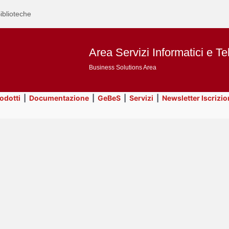
iblioteche
Area Servizi Informatici e Te
Business Solutions Area
rodotti
|
Documentazione
|
GeBeS
|
Servizi
|
Newsletter Iscrizio
Text
Servizi
Title
Page
Display