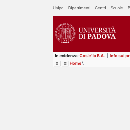
Passa
Unipd
Dipartimenti
Centri
Scuole
B
a
contenuto
principale
In evidenza:
Cos'e' la B.A.
|
Info sui p
Home
\
Menu
Image
Title
Page
Display