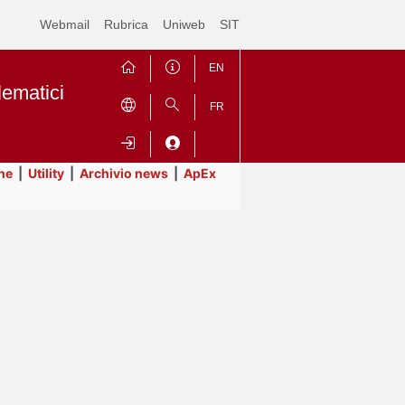
Webmail
Rubrica
Uniweb
SIT
EN
lematici
FR
ne
|
Utility
|
Archivio news
|
ApEx
Contrai
Espandi