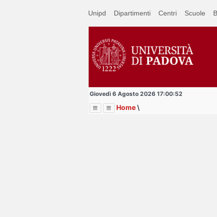
Passa
Unipd
Dipartimenti
Centri
Scuole
B
a
contenuto
principale
Giovedì 6 Agosto 2026 17:00:52
Home
\
Menu
Image
Title
Page
Display