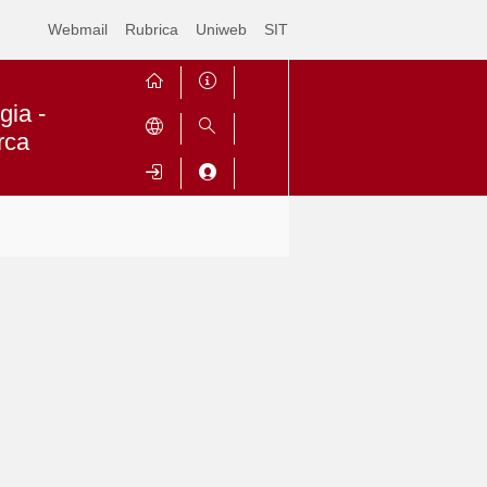
Webmail
Rubrica
Uniweb
SIT
gia -
rca
Contrai
Espandi