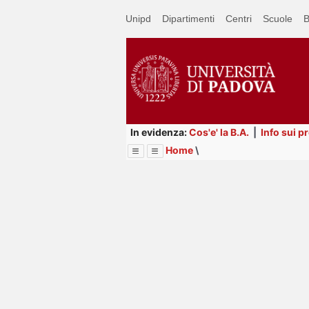
Passa
Unipd
Dipartimenti
Centri
Scuole
B
a
contenuto
principale
In evidenza:
Cos'e' la B.A.
|
Info sui p
Home
\
Menu
Image
Title
Page
Display