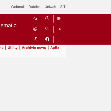
Webmail
Rubrica
Uniweb
SIT
EN
lematici
FR
ne
|
Utility
|
Archivio news
|
ApEx
Contrai
Espandi