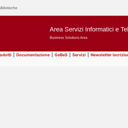
iblioteche
Area Servizi Informatici e Te
Business Solutions Area
rodotti
|
Documentazione
|
GeBeS
|
Servizi
|
Newsletter Iscrizio
Text
Servizi
Title
Page
Display