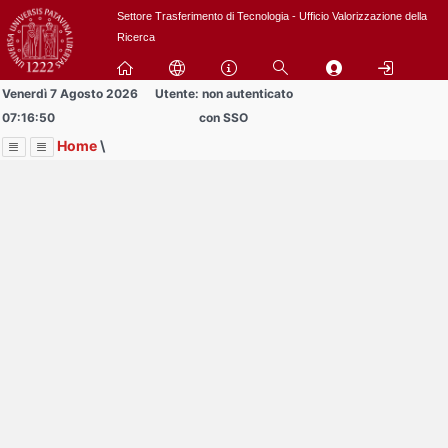
Passa
Settore Trasferimento di Tecnologia - Ufficio Valorizzazione della
a
Ricerca
contenuto
principale
Venerdì 7 Agosto 2026
Utente: non autenticato
07:16:50
con SSO
Home
\
Menu
Contrai
Espandi
Image
Title
Page
Display
BREVETTI
ext
itle
Page
isplay