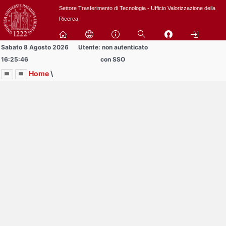
Passa
Settore Trasferimento di Tecnologia - Ufficio Valorizzazione della
a
Ricerca
contenuto
principale
Sabato 8 Agosto 2026
Utente: non autenticato
16:25:46
con SSO
Home
\
Menu
Contrai
Espandi
Image
Title
Page
Display
BREVETTI
ext
itle
Page
isplay