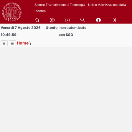
Passa
Settore Trasferimento di Tecnologia - Ufficio Valorizzazione della
a
Ricerca
contenuto
principale
Venerdì 7 Agosto 2026
Utente: non autenticato
10:49:59
con SSO
Home
\
Menu
Contrai
Espandi
Image
Title
Page
Display
SPIN-OFF
ext
itle
Page
isplay