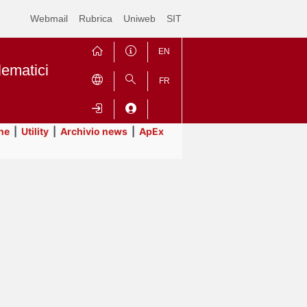
Webmail
Rubrica
Uniweb
SIT
EN
lematici
FR
ne
|
Utility
|
Archivio news
|
ApEx
Contrai
Espandi