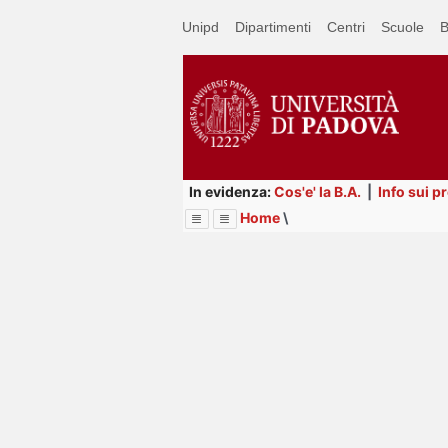
Passa
Unipd
Dipartimenti
Centri
Scuole
B
a
contenuto
principale
In evidenza:
Cos'e' la B.A.
|
Info sui p
Home
\
Menu
Image
Title
Page
Display