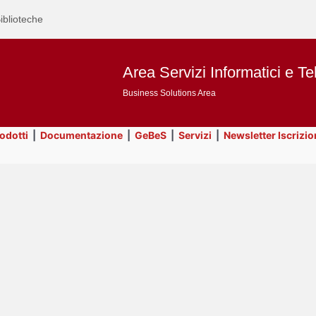
iblioteche
Area Servizi Informatici e Te
Business Solutions Area
rodotti
|
Documentazione
|
GeBeS
|
Servizi
|
Newsletter Iscrizio
Text
Servizi
Title
Page
Display