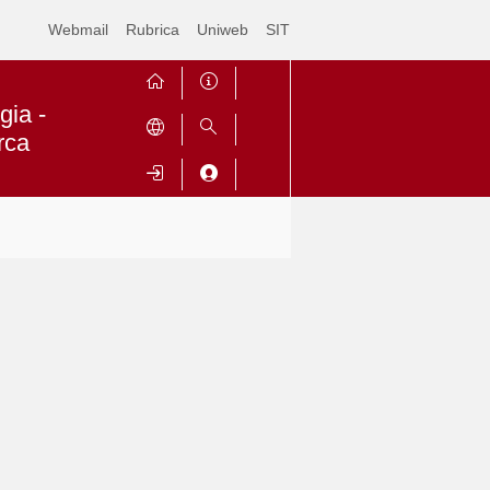
Webmail
Rubrica
Uniweb
SIT
gia -
rca
Contrai
Espandi