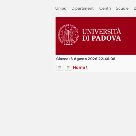
Passa
Unipd
Dipartimenti
Centri
Scuole
B
a
contenuto
principale
Giovedì 6 Agosto 2026 22:46:06
Home
\
Menu
Image
Title
Page
Display