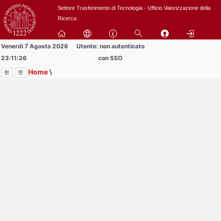
Passa
Settore Trasferimento di Tecnologia - Ufficio Valorizzazione della
a
Ricerca
contenuto
principale
Venerdì 7 Agosto 2026
Utente: non autenticato
23:11:26
con SSO
Home
\
Menu
Contrai
Espandi
Image
Title
Page
Display
BREVETTI
ext
itle
Page
isplay