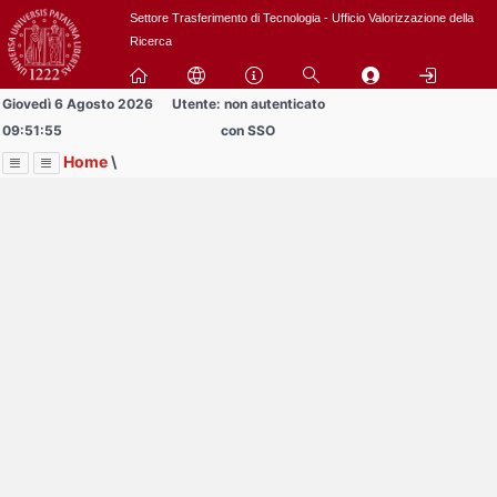
Passa
Settore Trasferimento di Tecnologia - Ufficio Valorizzazione della
a
Ricerca
contenuto
principale
Giovedì 6 Agosto 2026
Utente: non autenticato
09:51:55
con SSO
Home
\
Menu
Contrai
Espandi
Image
Title
Page
Display
BREVETTI
ext
itle
Page
isplay