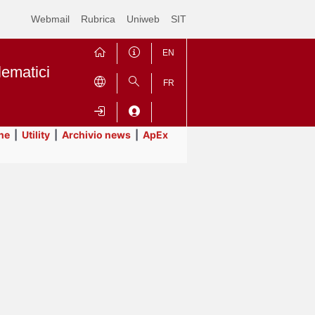
Webmail
Rubrica
Uniweb
SIT
EN
lematici
FR
ne
|
Utility
|
Archivio news
|
ApEx
Contrai
Espandi