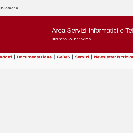
iblioteche
Area Servizi Informatici e Te
Business Solutions Area
rodotti
|
Documentazione
|
GeBeS
|
Servizi
|
Newsletter Iscrizio
Text
Servizi
Title
Page
Display