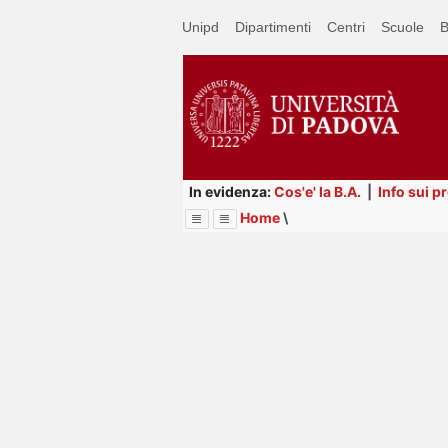
Passa
Unipd
Dipartimenti
Centri
Scuole
B
a
contenuto
principale
In evidenza:
Cos'e' la B.A.
|
Info sui p
Home
\
Menu
Image
Title
Page
Display