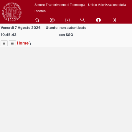
Passa
Settore Trasferimento di Tecnologia - Ufficio Valorizzazione della
a
Ricerca
contenuto
principale
Venerdì 7 Agosto 2026
Utente: non autenticato
10:45:43
con SSO
Home
\
Menu
Contrai
Espandi
Image
Title
Page
Display
BREVETTI
ext
itle
Page
isplay