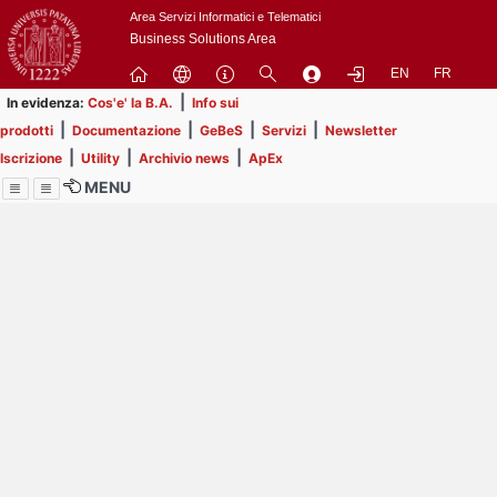
Passa
Area Servizi Informatici e Telematici
a
Business Solutions Area
contenuto
EN
FR
principale
|
In evidenza:
Cos'e' la B.A.
Info sui
|
|
|
|
prodotti
Documentazione
GeBeS
Servizi
Newsletter
|
|
|
Iscrizione
Utility
Archivio news
ApEx
MENU
Menu
Contrai
Espandi
Image
Title
Page
Display
ext
itle
Page