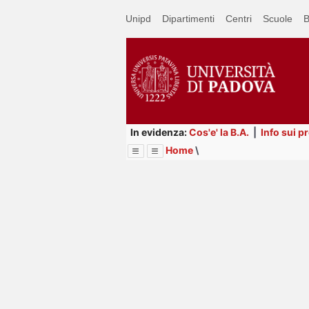
Passa
Unipd
Dipartimenti
Centri
Scuole
B
a
contenuto
principale
In evidenza:
Cos'e' la B.A.
|
Info sui p
Home
\
Menu
Image
Title
Page
Display