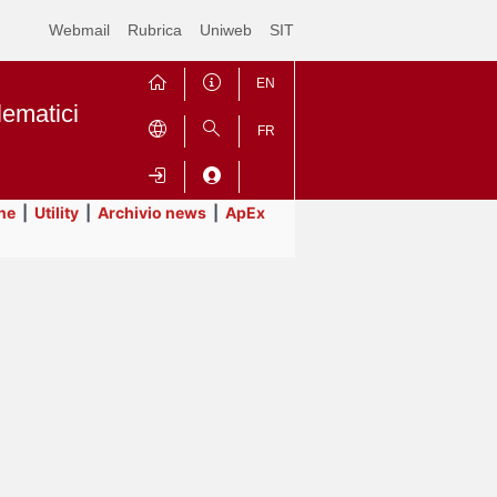
Webmail
Rubrica
Uniweb
SIT
EN
lematici
FR
ne
|
Utility
|
Archivio news
|
ApEx
Contrai
Espandi