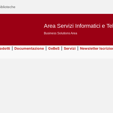
iblioteche
Area Servizi Informatici e Te
Business Solutions Area
rodotti
|
Documentazione
|
GeBeS
|
Servizi
|
Newsletter Iscrizio
Text
Servizi
Title
Page
Display