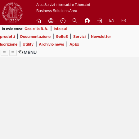
Passa
Area Servizi Informatici e Telematici
a
Business Solutions Area
contenuto
EN
FR
principale
|
In evidenza:
Cos'e' la B.A.
Info sui
|
|
|
|
prodotti
Documentazione
GeBeS
Servizi
Newsletter
|
|
|
Iscrizione
Utility
Archivio news
ApEx
MENU
Menu
Contrai
Espandi
Image
Title
Page
Display
ext
itle
Page