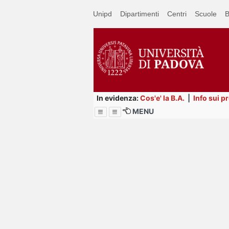
Passa
Unipd
Dipartimenti
Centri
Scuole
B
a
contenuto
principale
In evidenza:
Cos'e' la B.A.
|
Info sui p
MENU
Menu
Image
Title
Page
Display