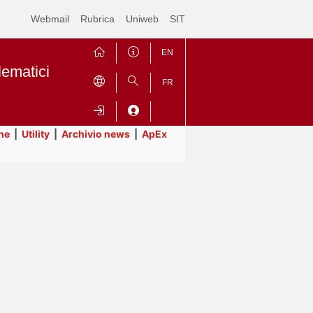
Webmail
Rubrica
Uniweb
SIT
EN
lematici
FR
ne
|
Utility
|
Archivio news
|
ApEx
Contrai
Espandi