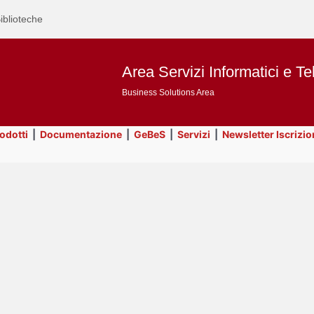
iblioteche
Area Servizi Informatici e Te
Business Solutions Area
rodotti
|
Documentazione
|
GeBeS
|
Servizi
|
Newsletter Iscrizio
Text
Title
Page
Display