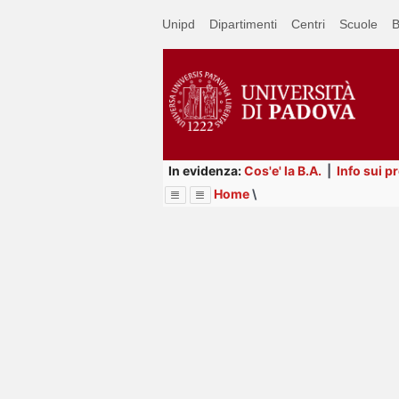
Passa
Unipd
Dipartimenti
Centri
Scuole
B
a
contenuto
principale
In evidenza:
Cos'e' la B.A.
|
Info sui p
Home
\
Menu
Image
Title
Page
Display