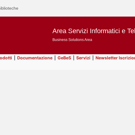
iblioteche
Area Servizi Informatici e Te
Business Solutions Area
rodotti
|
Documentazione
|
GeBeS
|
Servizi
|
Newsletter Iscrizio
Text
Servizi
Title
Page
Display