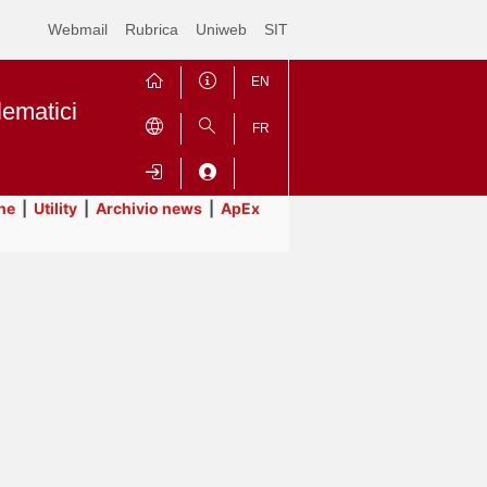
Webmail
Rubrica
Uniweb
SIT
EN
lematici
FR
ne
|
Utility
|
Archivio news
|
ApEx
Contrai
Espandi