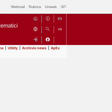
Webmail
Rubrica
Uniweb
SIT
EN
lematici
FR
ne
|
Utility
|
Archivio news
|
ApEx
Contrai
Espandi