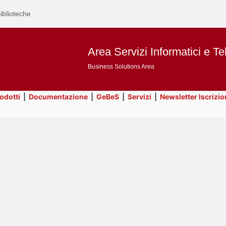
iblioteche
Area Servizi Informatici e Te
Business Solutions Area
rodotti
|
Documentazione
|
GeBeS
|
Servizi
|
Newsletter Iscrizio
Text
Servizi
Title
Page
Display