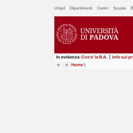
Passa
Unipd
Dipartimenti
Centri
Scuole
B
a
contenuto
principale
In evidenza:
Cos'e' la B.A.
|
Info sui p
Home
\
Menu
Image
Title
Page
Display