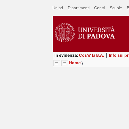
Passa
Unipd
Dipartimenti
Centri
Scuole
B
a
contenuto
principale
In evidenza:
Cos'e' la B.A.
|
Info sui p
Home
\
Menu
Image
Title
Page
Display