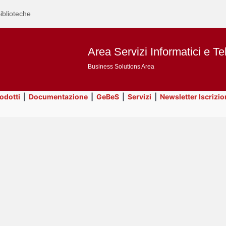
iblioteche
Area Servizi Informatici e Te
Business Solutions Area
rodotti
|
Documentazione
|
GeBeS
|
Servizi
|
Newsletter Iscrizio
Text
Servizi
Title
Page
Display