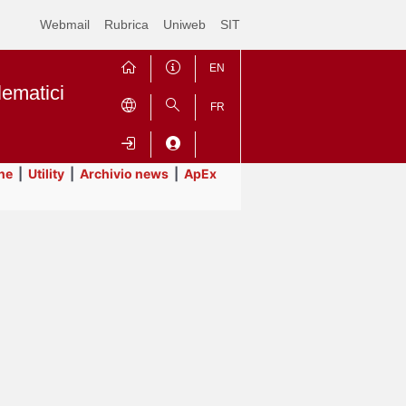
Webmail
Rubrica
Uniweb
SIT
EN
lematici
FR
ne
|
Utility
|
Archivio news
|
ApEx
Contrai
Espandi