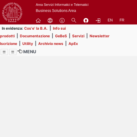
Passa
Area Servizi Informatici e Telematici
a
Business Solutions Area
contenuto
EN
FR
principale
|
In evidenza:
Cos'e' la B.A.
Info sui
|
|
|
|
prodotti
Documentazione
GeBeS
Servizi
Newsletter
|
|
|
Iscrizione
Utility
Archivio news
ApEx
MENU
Menu
Contrai
Espandi
Image
Title
Page
Display
ext
itle
Page