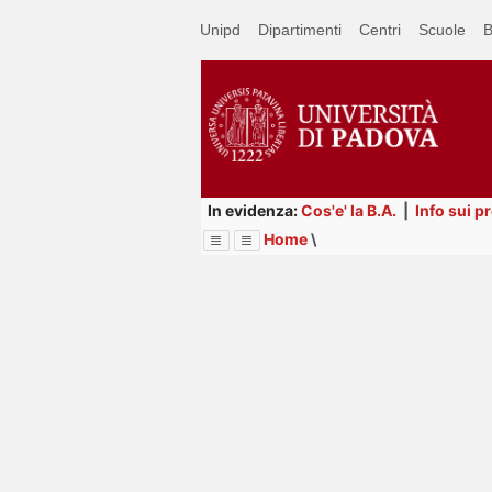
Passa
Unipd
Dipartimenti
Centri
Scuole
B
a
contenuto
principale
In evidenza:
Cos'e' la B.A.
|
Info sui p
Home
\
Menu
Image
Title
Page
Display