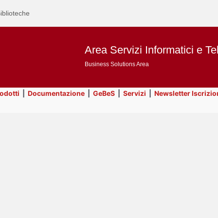
iblioteche
Area Servizi Informatici e Te
Business Solutions Area
rodotti
|
Documentazione
|
GeBeS
|
Servizi
|
Newsletter Iscrizio
Text
Servizi
Title
Page
Display