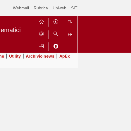
Webmail
Rubrica
Uniweb
SIT
EN
lematici
FR
ne
|
Utility
|
Archivio news
|
ApEx
Contrai
Espandi