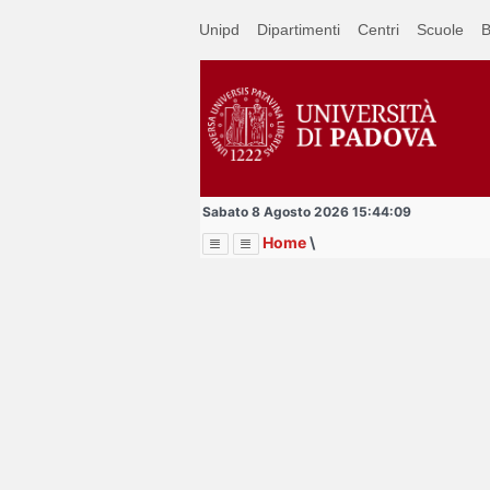
Passa
Unipd
Dipartimenti
Centri
Scuole
B
a
contenuto
principale
Sabato 8 Agosto 2026 15:44:09
Home
\
Menu
Image
Title
Page
Display