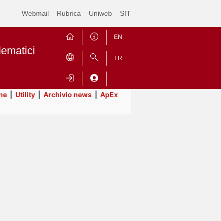
Webmail
Rubrica
Uniweb
SIT
EN
lematici
FR
ne
|
Utility
|
Archivio news
|
ApEx
Contrai
Espandi