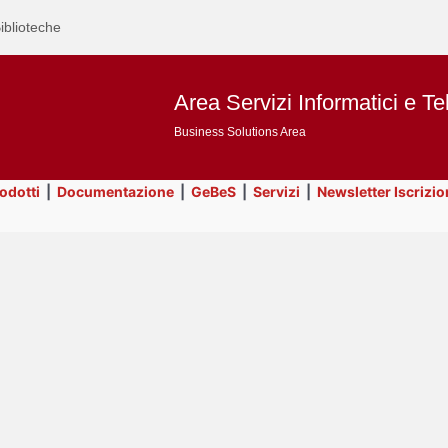
iblioteche
Area Servizi Informatici e Te
Business Solutions Area
rodotti
|
Documentazione
|
GeBeS
|
Servizi
|
Newsletter Iscrizio
Text
Servizi
Title
Page
Display