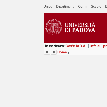
Passa
Unipd
Dipartimenti
Centri
Scuole
B
a
contenuto
principale
In evidenza:
Cos'e' la B.A.
|
Info sui p
Home
\
Menu
Image
Title
Page
Display